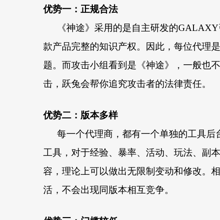
优势一
：
正规合法
《神途》
采用
的是
自主研发的GALAX
款产品完整的知识产权
。
因此，
每位
代理
题。而攻击小组看到是《神途》，一般也
击，跃兔会帮你追究攻击者的法律责任。
优势二
：
版本多样
每一个代理商，都有一个单独的工具后
工具，对于经验
、
暴率
、
活动
、
玩法
、
副
容，理论上可以
做出
无限制
变动和修改
。
活
，不会出现同版本相互
竞争。