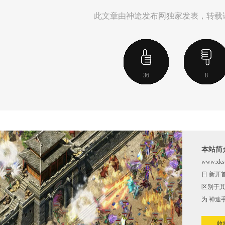
此文章由神途发布网独家发表，转载
36
8
本站简
www.
日 新
区别于其
为 神途
收